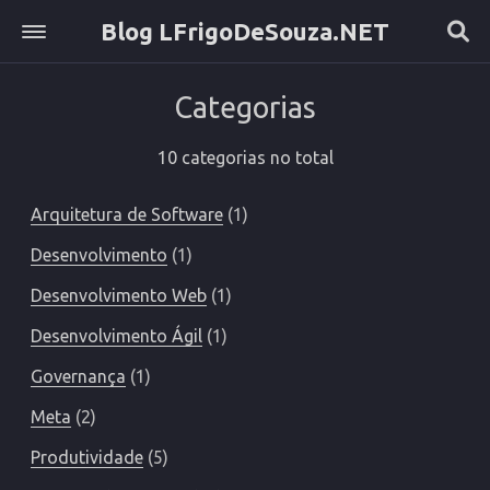
Blog LFrigoDeSouza.NET
Sobre
Categorias
Home
Etiquetas
10 categorias no total
Categorias
Arquivo
Arquitetura de Software
1
Desenvolvimento
1
Desenvolvimento Web
1
Desenvolvimento Ágil
1
Governança
1
Meta
2
Produtividade
5