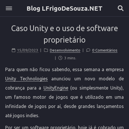
Blog LFrigoDeSouza.NET
Sobre
Caso Unity e o uso de software
Home
Etiquetas
proprietário
Categorias
15/09/2023
Desenvolvimento
0 Comentários
Arquivo
3 mins.
Para quem não ficou sabendo, essa semana a empresa
Unity Technologies
anunciou um novo modelo de
cobrança para a
UnityEngine
(ou simplesmente Unity),
um famoso motor de jogos que é utilizado em uma
infinidade de jogos por aí, desde grandes lançamentos
até jogos indies.
Por ser um software proprietário, hoje já é cobrado um