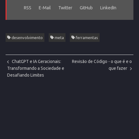
RSS
E-Mail
Twitter
GitHub
LinkedIn
desenvolvimento
meta
ferramentas
ChatGPT e IA Geracionais:
Revisão de Código - o que é e o
Transformando a Sociedade e
que fazer
Desafiando Limites